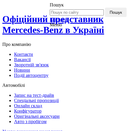
Пошук
Пошук
Офіційний представник
Контакти
Меню
Mercedes-Benz в Україні
Про компанію
Контакти
Вакансії
Зворотній зв'язок
Новини
Події автоцентру
Автомобілі
Запис на тест-драйв
Спеціальні пропозиції
Онлайн склад
Конфігуратор
Оригінальні аксесуари
Авто з пробігом