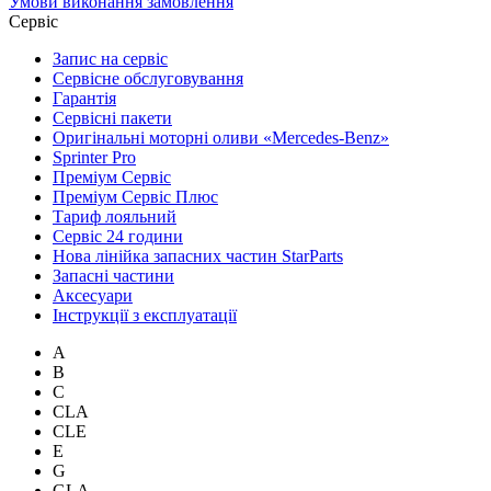
Умови виконання замовлення
Сервіс
Запис на сервіс
Сервісне обслуговування
Гарантія
Сервісні пакети
Оригінальні моторні оливи «Mercedes-Benz»
Sprinter Pro
Преміум Сервіс
Преміум Сервіс Плюс
Тариф лояльний
Сервіс 24 години
Нова лінійка запасних частин StarParts
Запасні частини
Аксесуари
Інструкції з експлуатації
A
B
C
CLA
CLE
E
G
GLA