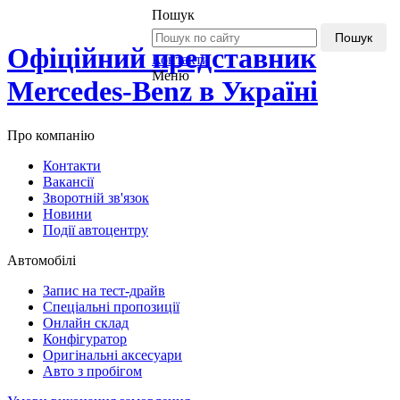
Пошук
Пошук
Офіційний представник
Контакти
Меню
Mercedes-Benz в Україні
Про компанію
Контакти
Вакансії
Зворотній зв'язок
Новини
Події автоцентру
Автомобілі
Запис на тест-драйв
Спеціальні пропозиції
Онлайн склад
Конфігуратор
Оригінальні аксесуари
Авто з пробігом