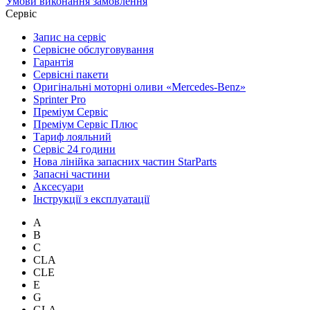
Умови виконання замовлення
Сервіс
Запис на сервіс
Сервісне обслуговування
Гарантія
Сервісні пакети
Оригінальні моторні оливи «Mercedes-Benz»
Sprinter Pro
Преміум Сервіс
Преміум Сервіс Плюс
Тариф лояльний
Сервіс 24 години
Нова лінійка запасних частин StarParts
Запасні частини
Аксесуари
Інструкції з експлуатації
A
B
C
CLA
CLE
E
G
GLA