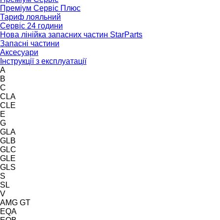
Преміум Сервіс Плюс
Тариф лояльний
Сервіс 24 години
Нова лінійка запасних частин StarParts
Запасні частини
Аксесуари
Інструкції з експлуатації
A
B
C
CLA
CLE
E
G
GLA
GLB
GLC
GLE
GLS
S
SL
V
AMG GT
EQA