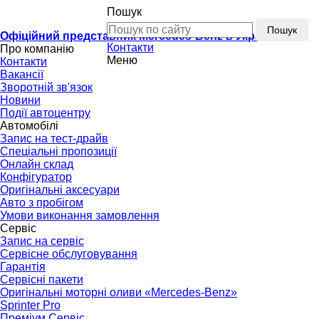
Пошук
Пошук
Офіційний представник Mercedes-Benz в Україні
Контакти
Про компанію
Меню
Контакти
Вакансії
Зворотній зв'язок
Новини
Події автоцентру
Автомобілі
Запис на тест-драйв
Спеціальні пропозиції
Онлайн склад
Конфігуратор
Оригінальні аксесуари
Авто з пробігом
Умови виконання замовлення
Сервіс
Запис на сервіс
Сервісне обслуговування
Гарантія
Сервісні пакети
Оригінальні моторні оливи «Mercedes-Benz»
Sprinter Pro
Преміум Сервіс