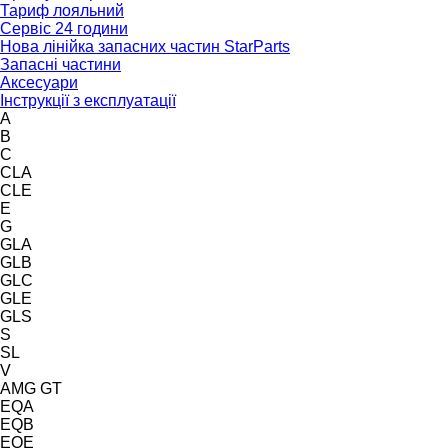
Тариф лояльний
Сервіс 24 години
Нова лінійка запасних частин StarParts
Запасні частини
Аксесуари
Інструкції з експлуатації
A
B
C
CLA
CLE
E
G
GLA
GLB
GLC
GLE
GLS
S
SL
V
AMG GT
EQA
EQB
EQE