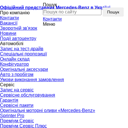
Пошук
Офіційний представник Mercedes-Benz в Україні
Пошук
Про компанію
Контакти
Контакти
Вакансії
Меню
Зворотній зв'язок
Новини
Події автоцентру
Автомобілі
Запис на тест-драйв
Спеціальні пропозиції
Онлайн склад
Конфігуратор
Оригінальні аксесуари
Авто з пробігом
Умови виконання замовлення
Сервіс
Запис на сервіс
Сервісне обслуговування
Гарантія
Сервісні пакети
Оригінальні моторні оливи «Mercedes-Benz»
Sprinter Pro
Преміум Сервіс
Преміум Сервіс Плюс