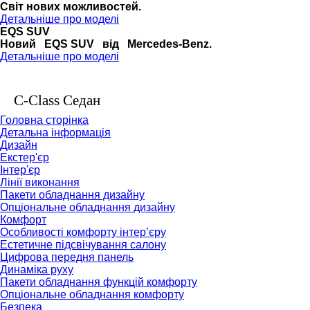
Cвіт нових можливостей.
Детальніше про моделі
EQS SUV
Новий EQS SUV від Mercedes-Benz.
Детальніше про моделі
C-Class Седан
Головна сторінка
Детальна інформація
Дизайн
Екстер'єр
Інтер'єр
Лінії виконання
Пакети обладнання дизайну
Опціональне обладнання дизайну
Комфорт
Особливості комфорту інтер’єру
Естетичне підсвічування салону
Цифрова передня панель
Динаміка руху
Пакети обладнання функцій комфорту
Опціональне обладнання комфорту
Безпека