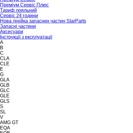
Преміум Сервіс Плюс
Тариф лояльний
Сервіс 24 години
Нова лінійка запасних частин StarParts
Запасні частини
Аксесуари
Інструкції з експлуатації
A
B
C
CLA
CLE
E
G
GLA
GLB
GLC
GLE
GLS
S
SL
V
AMG GT
EQA