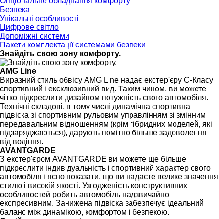
Опціональне обладнання комфорту
Безпека
Унікальні особливості
Цифрове світло
Допоміжні системи
Пакети комплектації системами безпеки
Знайдіть свою зону комфорту.
AMG Line
Виразний стиль обвісу AMG Line надає екстер'єру C-Класу
спортивний і ексклюзивний вид. Таким чином, ви можете
чітко підкреслити дизайном потужність свого автомобіля.
Технічні складові, в тому числі динамічна спортивна
підвіска зі спортивним рульовим управлінням зі змінним
передавальним відношенням (крім гібридних моделей, які
підзаряджаються), дарують помітно більше задоволення
від водіння.
AVANTGARDE
З екстер'єром AVANTGARDE ви можете ще більше
підкреслити індивідуальність і спортивний характер свого
автомобіля і ясно показати, що ви надаєте велике значення
стилю і високій якості. Узгодженість конструктивних
особливостей робить автомобіль надзвичайно
експресивним. Занижена підвіска забезпечує ідеальний
баланс між динамікою, комфортом і безпекою.