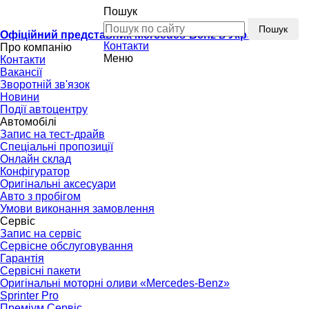
Пошук
Пошук
Офіційний представник Mercedes-Benz в Україні
Контакти
Про компанію
Меню
Контакти
Вакансії
Зворотній зв'язок
Новини
Події автоцентру
Автомобілі
Запис на тест-драйв
Спеціальні пропозиції
Онлайн склад
Конфігуратор
Оригінальні аксесуари
Авто з пробігом
Умови виконання замовлення
Сервіс
Запис на сервіс
Сервісне обслуговування
Гарантія
Сервісні пакети
Оригінальні моторні оливи «Mercedes-Benz»
Sprinter Pro
Преміум Сервіс