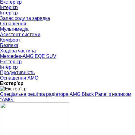
Екстер’єр
Інтер’єр
Інтер’єр
Запас ходу та зарядка
Оснащення
Мультимедіа
Асистент-системи
Комфорт
Безпека
Ходова частина
Mercedes-AMG EQE SUV
Екстер’єр
Інтер’єр
Продуктивність
Оснащення AMG
Екстер’єр
Спеціальна решітка радіатора AMG Black Panel з написом
"AMG"