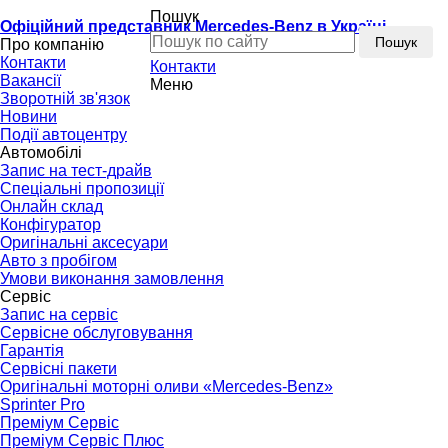
Пошук
Офіційний представник Mercedes-Benz в Україні
Пошук
Про компанію
Контакти
Контакти
Вакансії
Меню
Зворотній зв'язок
Новини
Події автоцентру
Автомобілі
Запис на тест-драйв
Спеціальні пропозиції
Онлайн склад
Конфігуратор
Оригінальні аксесуари
Авто з пробігом
Умови виконання замовлення
Сервіс
Запис на сервіс
Сервісне обслуговування
Гарантія
Сервісні пакети
Оригінальні моторні оливи «Mercedes-Benz»
Sprinter Pro
Преміум Сервіс
Преміум Сервіс Плюс