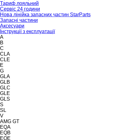
Тариф лояльний
Сервіс 24 години
Нова лінійка запасних частин StarParts
Запасні частини
Аксесуари
Інструкції з експлуатації
A
B
C
CLA
CLE
E
G
GLA
GLB
GLC
GLE
GLS
S
SL
V
AMG GT
EQA
EQB
EQE