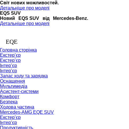
Cвіт нових можливостей.
Детальніше про моделі
EQS SUV
Новий EQS SUV від Mercedes-Benz.
Детальніше про моделі
EQE
Головна сторінка
Екстер’єр
Екстер’єр
Інтер’єр
Інтер’єр
Запас ходу та зарядка
Оснащення
Мультимедіа
Асистент-системи
Комфорт
Безпека
Ходова частина
Mercedes-AMG EQE SUV
Екстер’єр
Інтер’єр
Продуктивність