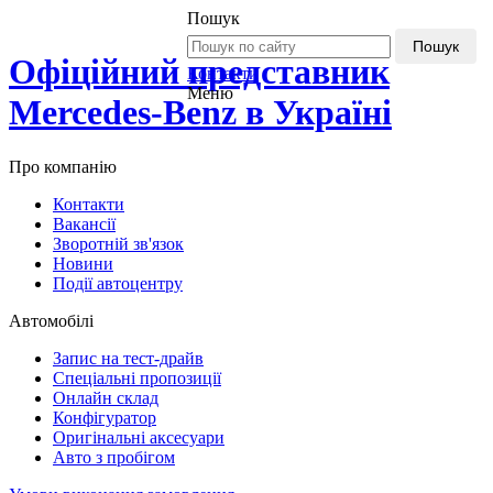
Пошук
Пошук
Офіційний представник
Контакти
Меню
Mercedes-Benz в Україні
Про компанію
Контакти
Вакансії
Зворотній зв'язок
Новини
Події автоцентру
Автомобілі
Запис на тест-драйв
Спеціальні пропозиції
Онлайн склад
Конфігуратор
Оригінальні аксесуари
Авто з пробігом