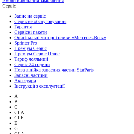
Умови виконання замовлення
Сервіс
Запис на сервіс
Сервісне обслуговування
Гарантія
Сервісні пакети
Оригінальні моторні оливи «Mercedes-Benz»
Sprinter Pro
Преміум Сервіс
Преміум Сервіс Плюс
Тариф лояльний
Сервіс 24 години
Нова лінійка запасних частин StarParts
Запасні частини
Аксесуари
Інструкції з експлуатації
A
B
C
CLA
CLE
E
G
GLA