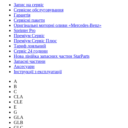
Запис на сервіс
Сервісне обслуговування
Гарантія
Сервісні пакети
Оригінальні моторні оливи «Mercedes-Benz»
Sprinter Pro
Преміум Сервіс
Преміум Сервіс Плюс
Тариф лояльний
Сервіс 24 години
Нова лінійка запасних частин StarParts
Запасні частини
Аксесуари
Інструкції з експлуатації
A
B
C
CLA
CLE
E
G
GLA
GLB
GLC