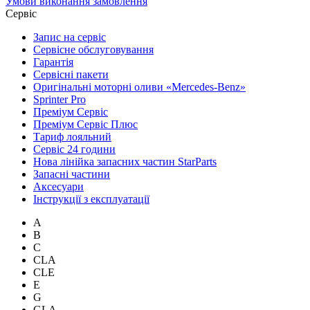
Умови виконання замовлення
Сервіс
Запис на сервіс
Сервісне обслуговування
Гарантія
Сервісні пакети
Оригінальні моторні оливи «Mercedes-Benz»
Sprinter Pro
Преміум Сервіс
Преміум Сервіс Плюс
Тариф лояльний
Сервіс 24 години
Нова лінійка запасних частин StarParts
Запасні частини
Аксесуари
Інструкції з експлуатації
A
B
C
CLA
CLE
E
G
GLA