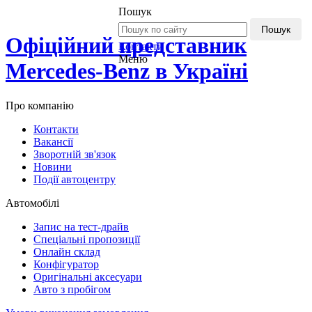
Пошук
Пошук
Офіційний представник
Контакти
Меню
Mercedes-Benz в Україні
Про компанію
Контакти
Вакансії
Зворотній зв'язок
Новини
Події автоцентру
Автомобілі
Запис на тест-драйв
Спеціальні пропозиції
Онлайн склад
Конфігуратор
Оригінальні аксесуари
Авто з пробігом