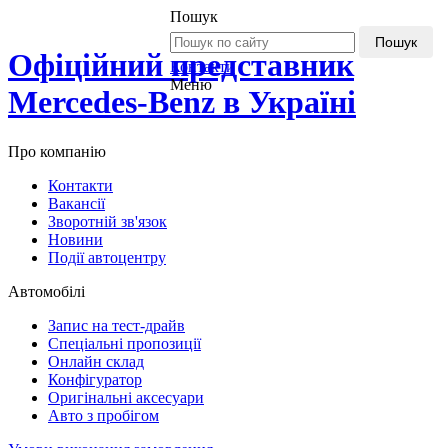
Пошук
Пошук
Офіційний представник
Контакти
Меню
Mercedes-Benz в Україні
Про компанію
Контакти
Вакансії
Зворотній зв'язок
Новини
Події автоцентру
Автомобілі
Запис на тест-драйв
Спеціальні пропозиції
Онлайн склад
Конфігуратор
Оригінальні аксесуари
Авто з пробігом