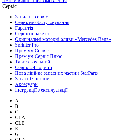
Умови виконання замовлення
Сервіс
Запис на сервіс
Сервісне обслуговування
Гарантія
Сервісні пакети
Оригінальні моторні оливи «Mercedes-Benz»
Sprinter Pro
Преміум Сервіс
Преміум Сервіс Плюс
Тариф лояльний
Сервіс 24 години
Нова лінійка запасних частин StarParts
Запасні частини
Аксесуари
Інструкції з експлуатації
A
B
C
CLA
CLE
E
G
GLA