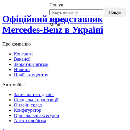
Пошук
Пошук
Офіційний представник
Контакти
Меню
Mercedes-Benz в Україні
Про компанію
Контакти
Вакансії
Зворотній зв'язок
Новини
Події автоцентру
Автомобілі
Запис на тест-драйв
Спеціальні пропозиції
Онлайн склад
Конфігуратор
Оригінальні аксесуари
Авто з пробігом