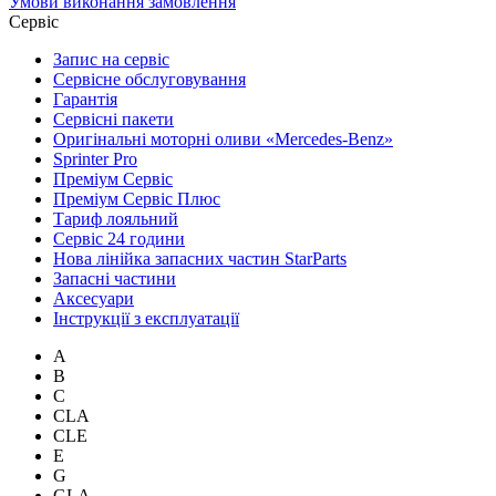
Умови виконання замовлення
Сервіс
Запис на сервіс
Сервісне обслуговування
Гарантія
Сервісні пакети
Оригінальні моторні оливи «Mercedes-Benz»
Sprinter Pro
Преміум Сервіс
Преміум Сервіс Плюс
Тариф лояльний
Сервіс 24 години
Нова лінійка запасних частин StarParts
Запасні частини
Аксесуари
Інструкції з експлуатації
A
B
C
CLA
CLE
E
G
GLA